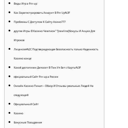
Виды Игр а Pin-up
Как Зарегистрировать Аккаунт В Pin Up%3F
Проблемы С Доступом К Сайту Азино777
другие Игры В Казино Чемпион” “[newline]бонусы И Акции Для
Игроков
Лицензия%2C Подтверждающая Безопасность только Надежность
Казино конце
Какой достаточен Депозит В Пин Уп Бет с Карты%3F
официальный Сайт Pin-up а России
Онлайн Казино Пинап – Обзор И Отзывы реальные Людей На
следующий
Официальный Сайт
Казино
Бонусные Поощрения