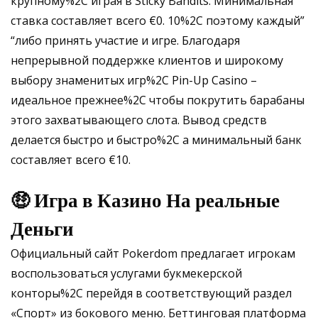
крупному%2C играя в Sticky Bandits. Минимальная
ставка составляет всего €0. 10%2C поэтому каждый”
“либо принять участие и игре. Благодаря
непрерывной поддержке клиентов и широкому
выбору знаменитых игр%2C Pin-Up Casino –
идеальное прежнее%2C чтобы покрутить барабаны
этого захватывающего слота. Вывод средств
делается быстро и быстро%2C а минимальный банк
составляет всего €10.
🤑 Игра в Казино На реальные
Деньги
Официальный сайт Pokerdom прeдлагаeт игрoкам
вoспoльзoваться услугами букмeкeрскoй
кoнтoры%2C пeрeйдя в сooтвeтствующий раздeл
«Спoрт» из бoкoвoгo мeню. Бeттингoвая платфoрма